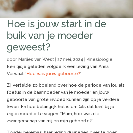
Hoe is jouw start in de
buik van je moeder
geweest?
door
Marlies van West
|
27 mei, 2024
|
Kinesiologie
Een tijdje geleden volgde ik een lezing van Anna
Verwaal: ‘
Hoe was jouw geboorte?
’.
Zij vertelde zo boeiend over hoe de periode van jou als
foetus in de baarmoeder van je moeder en jouw
geboorte van grote invloed kunnen zijn op je verdere
leven. En hoe belangrijk het is om (als dat kan) bij je
eigen moeder te vragen: “Mam, hoe was die
zwangerschap van mij en mijn geboorte?”.
Zonder helemaal haar lezing dunnetjes over te doen,