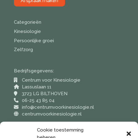
Afspraak maken
Categorieën
Kinesiologie
Persoonlijke groei
Zelfzorg
Bedrijfsgegevens:
Centrum voor Kinesiologie
Lassuslaan 11
3723 LG BILTHOVEN
06-25 43 85 04
info@centrumvoorkinesiologie.nl
centrumvoorkinesiologie.nl
KvK nummer: 67021867
Cookie toestemming
BTW nummer: NL001973021B92
beheren