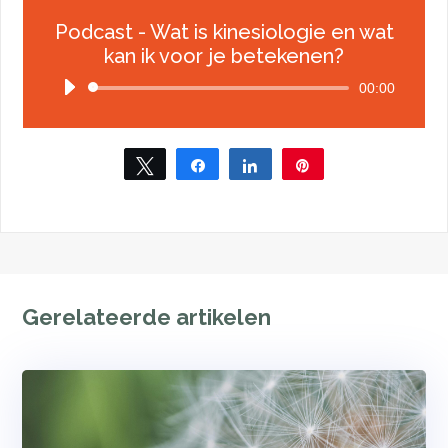
Podcast - Wat is kinesiologie en wat
kan ik voor je betekenen?
Audiospeler
00:00
Tweet
Share
Share
Pin
Gerelateerde artikelen